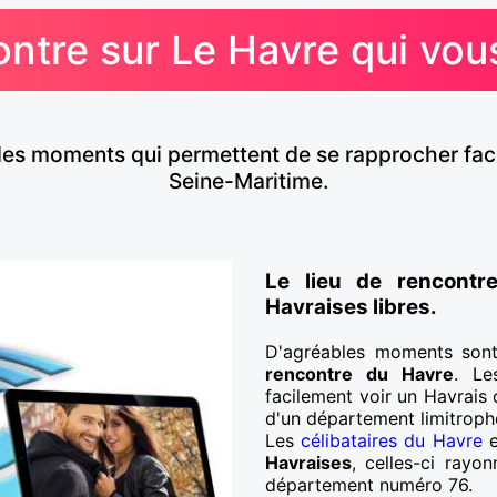
ntre sur Le Havre qui vous
des moments qui permettent de se rapprocher fac
Seine-Maritime.
Le lieu de rencontr
Havraises libres.
D'agréables moments sont
rencontre du Havre
. Le
facilement voir un Havrais
d'un département limitroph
Les
célibataires du Havre
e
Havraises
, celles-ci rayo
département numéro 76.