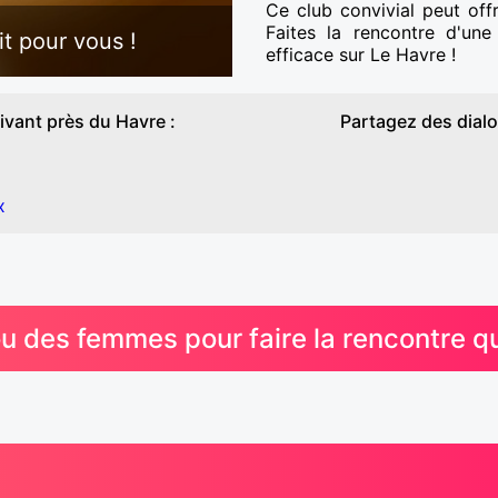
Ce club convivial peut off
Faites la rencontre d'un
t pour vous !
efficace sur Le Havre !
vant près du Havre :
Partagez des dialo
x
des femmes pour faire la rencontre qu'