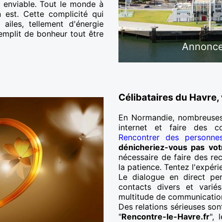
s enviable. Tout le monde à
n est. Cette complicité qui
iles, tellement d'énergie
emplit de bonheur tout être
Annonce
Célibataires du Havre,
En Normandie, nombreuse
internet et faire des c
Rencontrer des personne
dénicheriez-vous pas vo
nécessaire de faire des rec
la patience. Tentez l'expér
Le dialogue en direct pe
contacts divers et varié
multitude de communication
Des relations sérieuses son
"
Rencontre-le-Havre.fr
", 