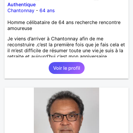
Authentique
Chantonnay
-
64 ans
Homme célibataire de 64 ans recherche rencontre
amoureuse
Je viens d’arriver à Chantonnay afin de me
reconstruire .c’est la première fois que je fais cela et
il m’est difficile de résumer toute une vie.je suis à la
retraite et aujourd’hui c’est mon anniversaire
!J’aimerais rencontrer quelqu’un qui partage les
Voir le profil
mêmes valeurs qui font de quelqu’un un être humain