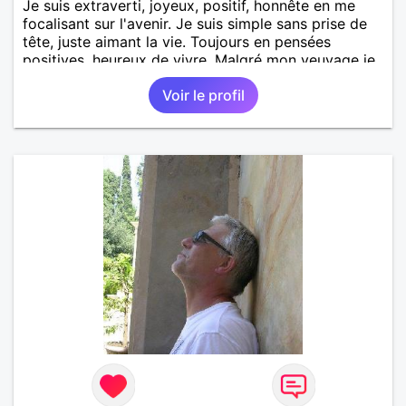
Je suis extraverti, joyeux, positif, honnête en me
focalisant sur l'avenir. Je suis simple sans prise de
tête, juste aimant la vie. Toujours en pensées
positives, heureux de vivre. Malgré mon veuvage je
me tourne vers l'avenir pour une deuxième vie
Voir le profil
intense, remplie de joie, de tendresse et pourquoi
pas par la suite d'amour. Déjà dans un premier
temps, se connaître, puis s'apprécier et ensuite
l'avenir nous le dira N'ayez pas peur du niveau
d'étude, je ne me prends pas la tête sur ce niveau.
Mon meilleurs diplôme étant le CEP certificat
d'étude primaire. Avec ce diplôme on sait que je
sais lire, écrire et compter. En raison de mes
principes je ne corresponds pas avec les
demoiselles approchant les moins de 60 ans