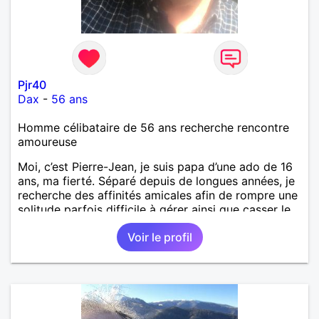
Pjr40
Dax
-
56 ans
Homme célibataire de 56 ans recherche rencontre
amoureuse
Moi, c’est Pierre-Jean, je suis papa d’une ado de 16
ans, ma fierté. Séparé depuis de longues années, je
recherche des affinités amicales afin de rompre une
solitude parfois difficile à gérer ainsi que casser le
vague à l’âme. L’amitié reste extrêmement
Voir le profil
importante à mes yeux mais peut se décliner en des
sentiments plus puissants. « Le temps fera son
œuvre » disait Arthur Schopenhauer, philosophe
allemand que j’adore. J’aime discuter sans pour
autant être trop locace. Je suis bourré de qualités
avec très peu de défauts. Je suis altruiste,