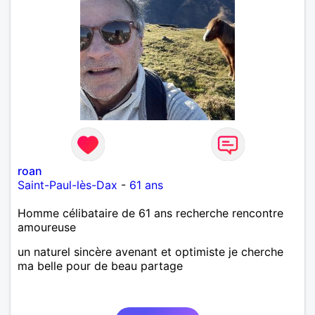
bienveillant, empathique, attentionné, honnête,
respectueux, doux de caractère et compréhensif : je
laisse « glisser » beaucoup de choses. Mais ne vous
m’éprenez pas Mesdames, si une personne que
j’aime me trahit une fois, il n’y aura pas de seconde
chance et je l’effacerai à « vitam eternam ».
Néanmoins, je suis un tout petit peu maniaque ainsi
qu’impatient. J’essaye de faire des efforts. Rien de
bien dramatique ! Du moins je le pense……Je suis un
homme facile à vivre. À vous si vous le souhaitez,
d’apprendre à me connaître davantage. J’en serai
ravi….A très bientôt je l’espère.
roan
Saint-Paul-lès-Dax
-
61 ans
Homme célibataire de 61 ans recherche rencontre
amoureuse
un naturel sincère avenant et optimiste je cherche
ma belle pour de beau partage