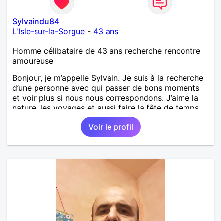
Sylvaindu84
L'Isle-sur-la-Sorgue
-
43 ans
Homme célibataire de 43 ans recherche rencontre
amoureuse
Bonjour, je m’appelle Sylvain. Je suis à la recherche
d’une personne avec qui passer de bons moments
et voir plus si nous nous correspondons. J’aime la
nature, les voyages et aussi faire la fête de temps
en temps ;-)Je suis papa d’un petit garçon de 7 ans
Voir le profil
dont je m’occupe en garde alternée. J’aime à peu
près tous les styles de musique. (Oui je suis pas
trop fan de Jul). Je fais du sport pour garder la
forme et plutôt agréable à regarder. (Enfin je le
pense en tout cas 😂)