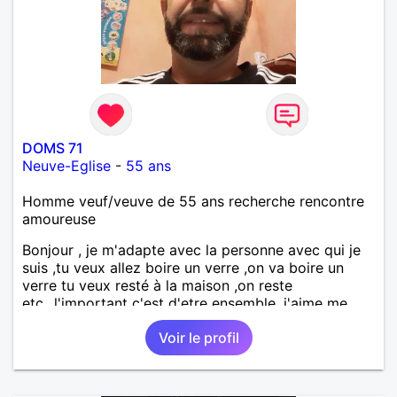
DOMS 71
Neuve-Eglise
-
55 ans
Homme veuf/veuve de 55 ans recherche rencontre
amoureuse
Bonjour , je m'adapte avec la personne avec qui je
suis ,tu veux allez boire un verre ,on va boire un
verre tu veux resté à la maison ,on reste
etc...l'important c'est d'etre ensemble .j'aime me
balader , faire du sport , regarder des film , aller au
Voir le profil
théatre etc et j'aime par dessus tous rire