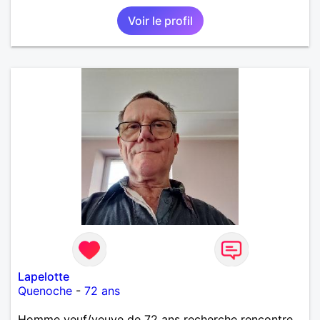
Voir le profil
Lapelotte
Quenoche
-
72 ans
Homme veuf/veuve de 72 ans recherche rencontre