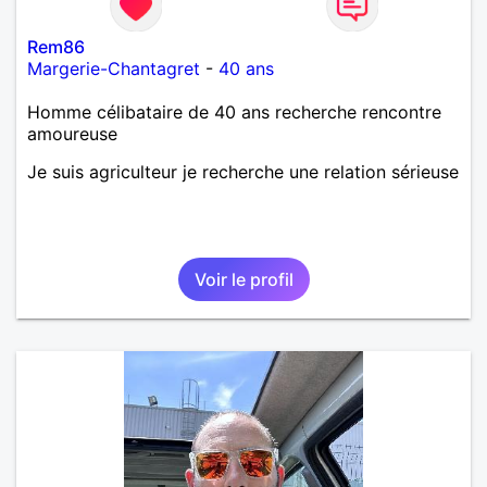
Rem86
Margerie-Chantagret
-
40 ans
Homme célibataire de 40 ans recherche rencontre
amoureuse
Je suis agriculteur je recherche une relation sérieuse
Voir le profil