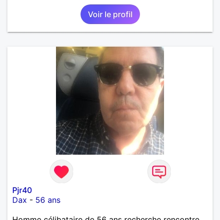
Voir le profil
Pjr40
Dax
-
56 ans
Homme célibataire de 56 ans recherche rencontre