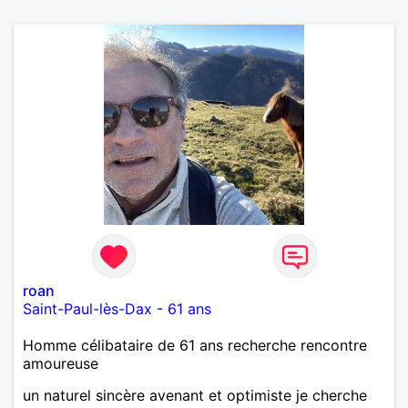
roan
Saint-Paul-lès-Dax
-
61 ans
Homme célibataire de 61 ans recherche rencontre
amoureuse
un naturel sincère avenant et optimiste je cherche