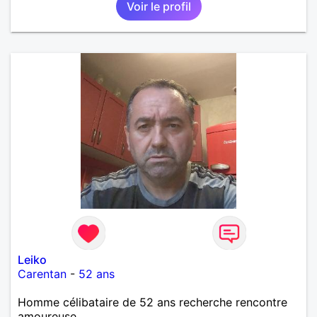
Voir le profil
Leiko
Carentan
-
52 ans
Homme célibataire de 52 ans recherche rencontre
amoureuse