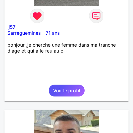
lj57
Sarreguemines
-
71 ans
bonjour ,je cherche une femme dans ma tranche
d'age et qui a le feu au c--
Voir le profil