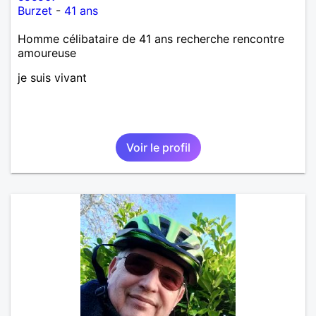
Burzet
-
41 ans
Homme célibataire de 41 ans recherche rencontre
amoureuse
je suis vivant
Voir le profil