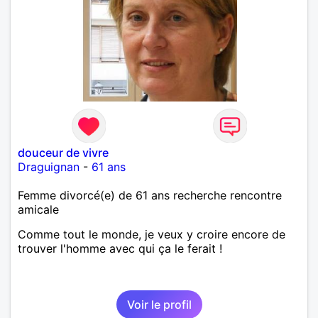
douceur de vivre
Draguignan
-
61 ans
Femme divorcé(e) de 61 ans recherche rencontre
amicale
Comme tout le monde, je veux y croire encore de
trouver l'homme avec qui ça le ferait !
Voir le profil