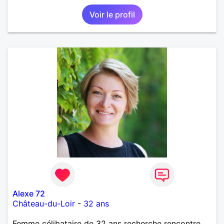
Voir le profil
Alexe 72
Château-du-Loir
-
32 ans
Femme célibataire de 32 ans recherche rencontre