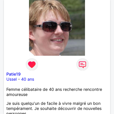
Patie19
Ussel
-
40 ans
Femme célibataire de 40 ans recherche rencontre
amoureuse
Je suis quelqu'un de facile à vivre malgré un bon
tempérament. Je souhaite découvrir de nouvelles
personnes