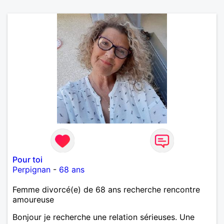
Pour toi
Perpignan
-
68 ans
Femme divorcé(e) de 68 ans recherche rencontre
amoureuse
Bonjour je recherche une relation sérieuses. Une