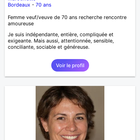
Bordeaux
-
70 ans
Femme veuf/veuve de 70 ans recherche rencontre
amoureuse
Je suis indépendante, entière, compliquée et
exigeante. Mais aussi, attentionnée, sensible,
conciliante, sociable et généreuse.
Voir le profil