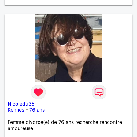
Nicoledu35
Rennes
-
76 ans
Femme divorcé(e) de 76 ans recherche rencontre
amoureuse