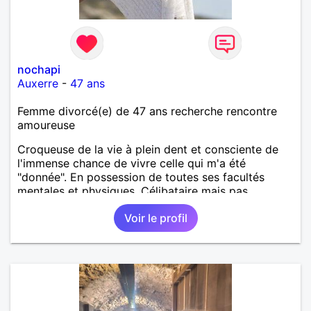
nochapi
Auxerre
-
47 ans
Femme divorcé(e) de 47 ans recherche rencontre
amoureuse
Croqueuse de la vie à plein dent et consciente de
l'immense chance de vivre celle qui m'a été
"donnée". En possession de toutes ses facultés
mentales et physiques. Célibataire mais pas
solitaire, je mène une vie bien remplie. Je ne suis
Voir le profil
pas sur ce site par dépit, ni en tant que
représentatrice de la Femme Divorcée Mal dans sa
peau. A bientôt.