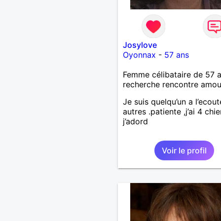
Josylove
Oyonnax
-
57 ans
Femme célibataire de 57 
recherche rencontre amo
Je suis quelqu’un a l’ecou
autres .patiente ,j’ai 4 chi
j’adord
Voir le profil