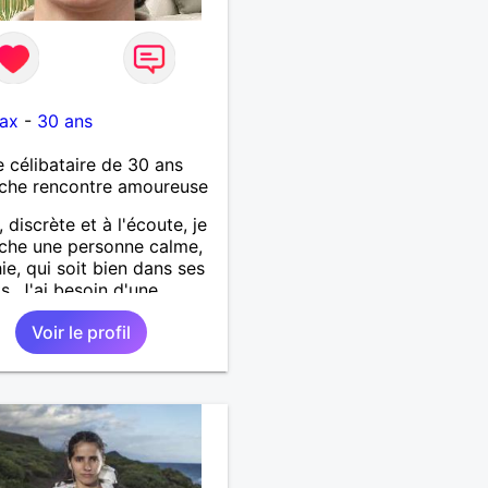
ax
-
30 ans
célibataire de 30 ans
che rencontre amoureuse
 discrète et à l'écoute, je
che une personne calme,
hie, qui soit bien dans ses
s. J'ai besoin d'une
on sérieuse qui permette à
Voir le profil
 de garder des espaces
erté dans le respect
et la fidélité.