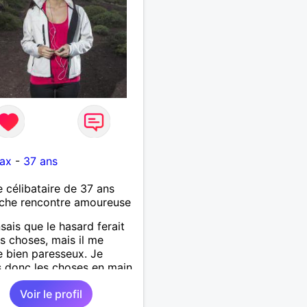
ax
-
37 ans
célibataire de 37 ans
che rencontre amoureuse
sais que le hasard ferait
es choses, mais il me
 bien paresseux. Je
 donc les choses en main.
Voir le profil