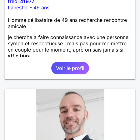
fred141977
Lanester
-
49 ans
Homme célibataire de 49 ans recherche rencontre
amicale
je cherche a faire connaissance avec une personne
sympa et respectueuse , mais pas pour me mettre
en couple pour le moment, aprè on sais jamais si
affinitées.
Voir le profil