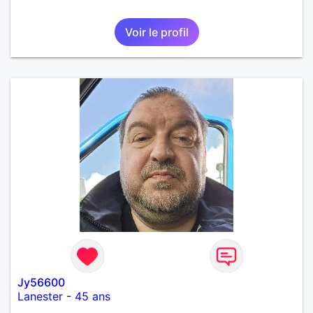
Voir le profil
Jy56600
Lanester
-
45 ans