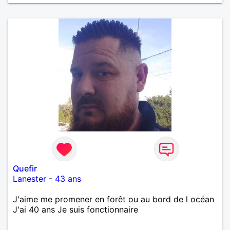
Quefir
Lanester
-
43 ans
J'aime me promener en forêt ou au bord de l océan
J'ai 40 ans Je suis fonctionnaire