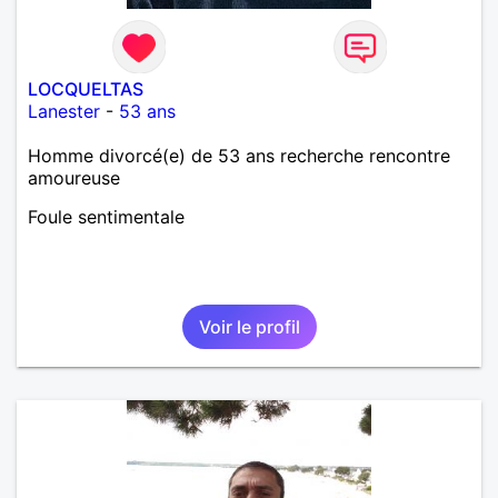
LOCQUELTAS
Lanester
-
53 ans
Homme divorcé(e) de 53 ans recherche rencontre
amoureuse
Foule sentimentale
Voir le profil