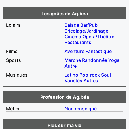
Les goûts de Ag.béa
Loisirs
Balade
Bar/Pub
Bricolage/Jardinage
Cinéma
Opéra/Théâtre
Restaurants
Films
Aventure
Fantastique
Sports
Marche
Randonnée
Yoga
Autre
Musiques
Latino
Pop-rock
Soul
Variétés
Autres
Profession de Ag.béa
Métier
Non renseigné
Plus sur ma vie