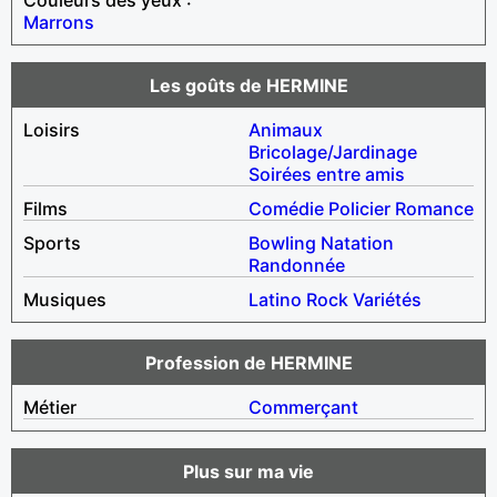
Marrons
Les goûts de HERMINE
Loisirs
Animaux
Bricolage/Jardinage
Soirées entre amis
Films
Comédie
Policier
Romance
Sports
Bowling
Natation
Randonnée
Musiques
Latino
Rock
Variétés
Profession de HERMINE
Métier
Commerçant
Plus sur ma vie