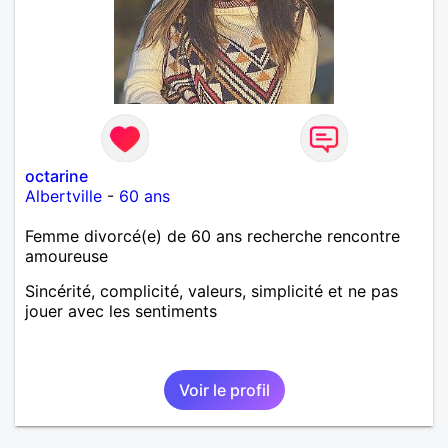
octarine
Albertville
-
60 ans
Femme divorcé(e) de 60 ans recherche rencontre
amoureuse
Sincérité, complicité, valeurs, simplicité et ne pas
jouer avec les sentiments
Voir le profil