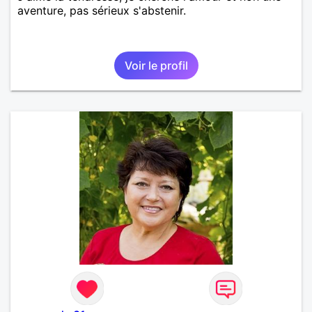
aventure, pas sérieux s'abstenir.
Voir le profil