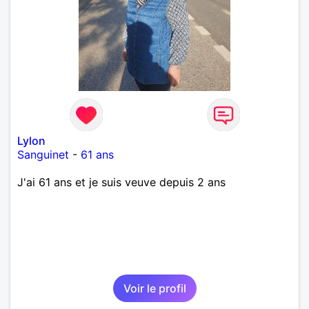
Lylon
Sanguinet
-
61 ans
J'ai 61 ans et je suis veuve depuis 2 ans
Voir le profil