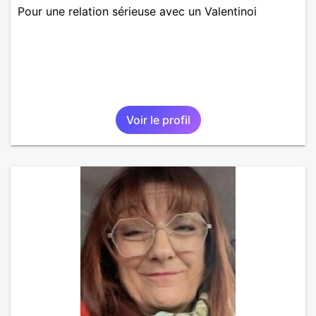
Pour une relation sérieuse avec un Valentinoi
Voir le profil