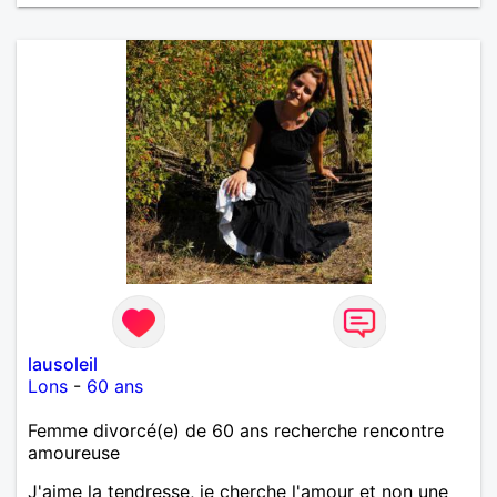
lausoleil
Lons
-
60 ans
Femme divorcé(e) de 60 ans recherche rencontre
amoureuse
J'aime la tendresse, je cherche l'amour et non une