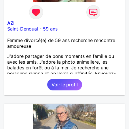
AZI
Saint-Denoual
-
59 ans
Femme divorcé(e) de 59 ans recherche rencontre
amoureuse
J'adore partager de bons moments en famille ou
avec les amis. J'adore la photo animalière, les
balades en forêt ou à la mer. Je recherche une
personne sympa et on verra si affinités. Envoyez-
moi message. A bientôt.
Voir le profil