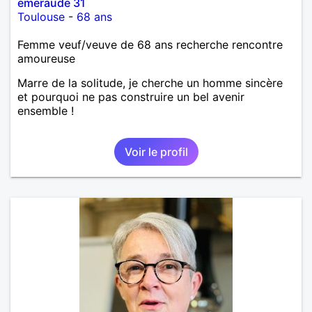
emeraude 31
Toulouse
-
68 ans
Femme veuf/veuve de 68 ans recherche rencontre
amoureuse
Marre de la solitude, je cherche un homme sincère
et pourquoi ne pas construire un bel avenir
ensemble !
Voir le profil