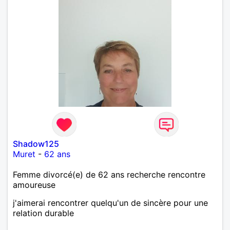
Shadow125
Muret
-
62 ans
Femme divorcé(e) de 62 ans recherche rencontre
amoureuse
j'aimerai rencontrer quelqu'un de sincère pour une
relation durable