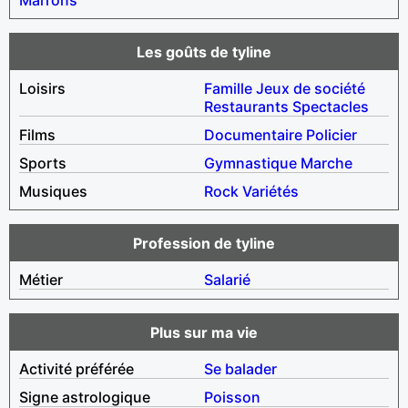
Les goûts de tyline
Loisirs
Famille
Jeux de société
Restaurants
Spectacles
Films
Documentaire
Policier
Sports
Gymnastique
Marche
Musiques
Rock
Variétés
Profession de tyline
Métier
Salarié
Plus sur ma vie
Activité préférée
Se balader
Signe astrologique
Poisson