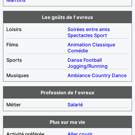
Les goûts de f evreux
Loisirs
Soirées entre amis
Spectacles
Sport
Films
Animation
Classique
Comédie
Sports
Danse
Football
Jogging/Running
Musiques
Ambiance
Country
Dance
Profession de f evreux
Métier
Salarié
Plus sur ma vie
Activité préférée
Aller courir